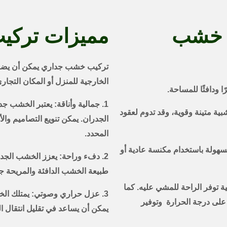
ت خشب
مميزات تركي
تركيب خشب جداري يمكن أن يضفي 
الخارجية للمنزل أو المكان التجاري
1. جمالية وأناقة: يعتبر الخشب جدار
بية متينة وقوية، وقد تدوم لعقود
الجدران. يمكن تنويع التصاميم وال
المحدد.
سهولة باستخدام مكنسة عادية أو
2. دفء وراحة: يعزز الخشب الجد
طبيعة الخشب الدافئة والمريحة جوًا
ة توفر الراحة للمشي عليه. كما
3. عزل حراري وصوتي: يمتلك ال
اظ على درجة الحرارة وتوفير
يمكن أن يساعد في تقليل انتقال ا