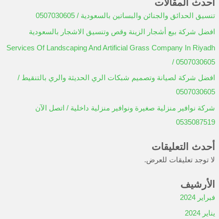
تصنيفات
اعمال المقاولات السباكه والتشطيبات
اعمال تنسيق الحدائق
ا
ل
أحدث المقالات
ب
ح
تنسيق الحدائق والجنائن والبساتين بالسعودية / 0507030605
ث
افضل شركة بيع أشجار الزينة وقص وتنسيق الاشجار بالسعودية
ع
Services Of Landscaping And Artificial Grass Company In Riyadh
ن
/ 0507030605
:
افضل شركة لصيانة وتصميم شبكات الري الحديثة والري بالتنقيط /
0507030605
شركة نوافير منزلية صغيرة ونوافير منزلية داخلية / اتصل الآن