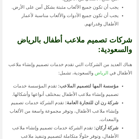
تأكد من أن الشركة تقدم خدمات عالية الجودة وبأسعار
تنافسية.
تأكد من أن الشركة تقدم ضمانًا على جميع أعمالها.
أرجو أن يكون هذا الرد مفيدًا لك. إذا كان لديك أي أسئلة أخرى، فلا
تتردد في طرحها.
البحث
البحث
أحدث المقالات
تنسيق الحدائق والجنائن والبساتين بالسعودية / 0507030605
افضل شركة بيع أشجار الزينة وقص وتنسيق الاشجار بالسعودية
Services Of Landscaping And Artificial Grass Company In Riyadh
/ 0507030605