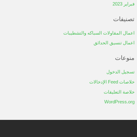
تكريب و زراعة النخيل
قص وزراعة الاشجار
تصميم وتركيب شلالات ونوافير حدائق
تصميم استراحات ومسابح
تخطيط وتصميم الملاعب
تركيب وتصميم شبكات الري الحديثة
تركيب مظلات وسواتر وبرجولات
احواض نباتات وزهور وشتلات
تركيب وتصميم حدائق عشب صناعي وطبيعي خصم 30%
توريد وتركيب ديكورات حجرية خصم 25%
تركيب خشب جداري وارضيات حشب بخصم 25%
المقاولات والتشطيبات
قص جدران خرسانية أبواب فتحات كور
تواصل معنا
نبذة عنا
المقالات
اعمال تنسيق الحدائق
اعمال المقاولات السباكه والتشطيبات
صور وفيديو