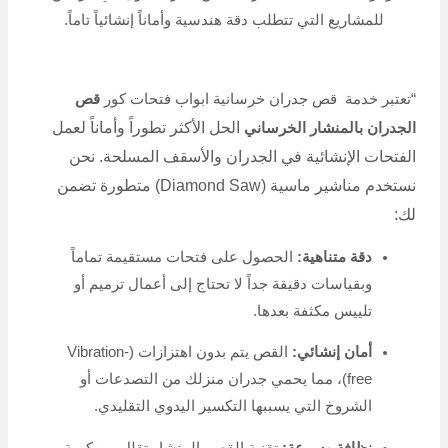
للمشاريع التي تتطلب دقة هندسية وأماناً إنشائياً تاماً.
“تعتبر خدمة قص جدران خرسانية ابواب فتحات كور
قص
الحل الأكثر تطوراً وأماناً لعمل
الجدران بالمنشار الخرساني
الفتحات الإنشائية في الجدران والأسقف المسلحة. نحن
نستخدم مناشير ماسية (Diamond Saw) متطورة تضمن
لك:
دقة متناهية:
الحصول على فتحات مستقيمة تماماً
وبقياسات دقيقة جداً لا تحتاج إلى أعمال ترميم أو
تلييس مكثفة بعدها.
أمان إنشائي:
القص يتم بدون اهتزازات (Vibration-
free)، مما يحمي جدران منزلك من التصدعات أو
الشروخ التي يسببها التكسير اليدوي التقليدي.
نظافة وسرعة:
تقنية القص بالمنشار تقلل من كمية