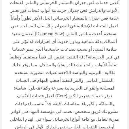
أفضل خدمات قص جدران بالمنشار الخرساني والماس لفتحات
الأبواب والدرايش قص جدران خرسانية أبواب فتحات كور تعتبر
خدمة قص جدران بالمنشار الخرساني الحل الأكثر تطوراً وأماناً
لعمل الفتحات الإنشائية في الجدران والأسقف المسلحة. نحن
نستخدم أحدث مناشير الماس (Diamond Saw) لضمان تنفيذ
أعمالك بدقة متناهية وبدون حدوث أي اهتزازات قد تؤثر على
سلامة المبنى أو تسبب تصدعات جانبية.ما الذي يميز خدماتنا
في قص الخرسانة؟دقة التنفيذ: نضمن لك قصاً مستقيماً ونظيفاً
تماماً للأبواب والشبابيك (الدرايش) والمداخل، مما يوفر عليك
تكاليف الترميم واللياسة اللاحقة.تقنيات متطورة: نستخدم
المنشار الماسي والليز لتنفيذ أصعب المهام في الصبات
المسلحة والقواعد الخرسانية بسرعة وكفاءة.حلول شاملة:
نوفر خدمات تخريم الكور (Core) لعمل فتحات التكييف
والسباكة والكهرباء بمقاسات دقيقة جداً تناسب احتياجات
مشروعك.فريق متخصص: نعتمد في مؤسسة المها على كوادر
مدربة تتعامل مع كافة أنواع الخرسانة، سواء في الهدم الداخلي
أو توسعة الفتحات الخارجية.نحن خيارك الأول في الرياض