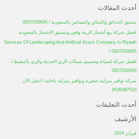
ل
أحدث المقالات
ب
ح
تنسيق الحدائق والجنائن والبساتين بالسعودية / 0507030605
ث
افضل شركة بيع أشجار الزينة وقص وتنسيق الاشجار بالسعودية
ع
Services Of Landscaping And Artificial Grass Company In Riyadh
ن
/ 0507030605
:
افضل شركة لصيانة وتصميم شبكات الري الحديثة والري بالتنقيط /
0507030605
شركة نوافير منزلية صغيرة ونوافير منزلية داخلية / اتصل الآن
0535087519
أحدث التعليقات
الأرشيف
فبراير 2024