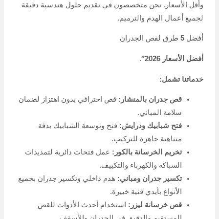
وأقل الأسعار. نحن متخصصون في تقديم حلول هندسية دقيقة
لجميع أعمال الهدم والترميم.
أفضل
5
طرق لقص الجدران
أفضل الأسعار 2026″
.
خدماتنا تشمل:
قص جدران بالمنشار:
قص احترافي بدون اهتزاز لضمان
سلامة المباني.
فتح شبابيك ودرايش:
فتح وتوسعة الشبابيك بدقة
متناهية جاهزة للتركيب.
تخريم الخرسانة بالكور:
عمل فتحات دائرية لتمديدات
السباكة والكهرباء والتكييف.
تكسير جدران ومباني:
هدم داخلي وتكسير جدران بجميع
الأنواع بأيدي فنية خبيرة.
قص خرسانة ليزر:
استخدام أحدث الأدوات للقص
المستقيم والدقيق في الجدران والأسقف.