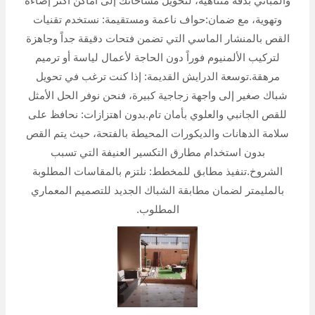
والمباني بدقة متناهية، لتحويل مساحاتك إلى أماكن أكثر إضاءة
وتهوية، مع ضمان:حواف ناعمة ومستقيمة: نستخدم تقنيات
القص بالمنشار الماسي التي تضمن فتحات دقيقة جداً وجاهزة
لتركيب الألمنيوم فوراً دون الحاجة لأعمال لياسة أو ترميم
مرهقة.توسعة الدرايش القديمة: إذا كنت ترغب في تحويل
شباك صغير إلى واجهة زجاجية كبيرة، فنحن نوفر الحل الأمثل
للقص الجانبي والعلوي بأمان تام.بدون اهتزازات: نحافظ على
سلامة الدهانات والديكورات المحيطة بالفتحة، حيث يتم القص
بدون استخدام مطارق التكسير العنيفة التي تسبب
الشروخ.تنفيذ مطابق للمخطط: نلتزم بالمقاسات المطلوبة
بالمليمتر لضمان مطابقة الشباك الجديد للتصميم المعماري
المطلوب.