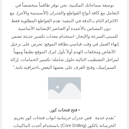
توسعة مساحاتك المكتبية. نحن نوفر طاقماً متخصصاً في
التعامل مع كافة أنواع القواطع والجدران (الأسمنتية والآجر)، مع
الالتزام التام بـ:الدقة في التنفيذ: هدم القواطع المطلوبة فقط
دون المساس بالأعمدة أو العناصر الإنشائية الأساسية
للمبنى.السرعة والإنجاز: استخدام معدات تكسير حديثة تضمن
إنهاء العمل في وقت قياسي.نظافة الموقع: نحرص على ترحيل
الأنقاض ومخلفات الهدم أولاً بأول لترك الموقع نظيفاً ومهيأً
لمراحل التشطيب التالية.حلول شاملة: تكسير الحمامات، إزالة
السيراميك، وفتح الغرف على بعضها البعض باحترافية تامة."
• فتح فتحات كور.
"نقدم خدمة قص جدران
خرسانية
ابواب فتحات كور تخريم
الخرسانة بالكور (Core Drilling) باستخدام أحدث الماكينات