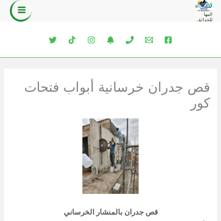
خطي
المها
لى
للحدائق
لمحتوى
قص جدران خرسانية أبواب فتحات
كور
قص جدران بالمنشار الخرساني