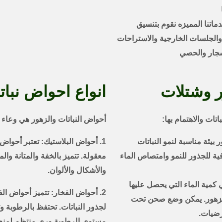
خدماتنا المميزه نقوم بتنسيق
ر والجلسات الخارجية والاستراحات
شجار والحصي
ر وشتلات
انواع احواض نبا
تات والاهتمام بها:
أحواض النباتات والزهور هي وعاء يس
 بيئة مناسبة لنمو النباتات
1. أحواض البلاستيك: تعتبر أحواض 
فية للجذور للنمو وامتصاص الماء
معقولة. تتميز بالخفة والمتانة وال
والأشكال والألوان.
مية الماء التي يحصل عليها
2. أحواض الفخار: تتميز أحواض ال
الزهور. يمكن وضع صحن تحت
لجذور النباتات. تحتفظ بالرطوبة وت
رضيات.
مستوى الرطوبة وري منتظم لمنع 