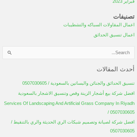
فبراير 2023
تصنيفات
اعمال المقاولات السباكه والتشطيبات
اعمال تنسيق الحدائق
ا
ل
أحدث المقالات
ب
ح
تنسيق الحدائق والجنائن والبساتين بالسعودية / 0507030605
ث
افضل شركة بيع أشجار الزينة وقص وتنسيق الاشجار بالسعودية
ع
Services Of Landscaping And Artificial Grass Company In Riyadh
ن
/ 0507030605
:
افضل شركة لصيانة وتصميم شبكات الري الحديثة والري بالتنقيط /
0507030605