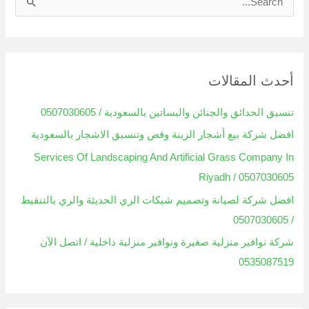
ا
ل
ب
ح
أحدث المقالات
ث
ع
تنسيق الحدائق والجنائن والبساتين بالسعودية / 0507030605
ن
افضل شركة بيع أشجار الزينة وقص وتنسيق الاشجار بالسعودية
:
Services Of Landscaping And Artificial Grass Company In
Riyadh / 0507030605
افضل شركة لصيانة وتصميم شبكات الري الحديثة والري بالتنقيط
/ 0507030605
شركة نوافير منزلية صغيرة ونوافير منزلية داخلية / اتصل الآن
0535087519