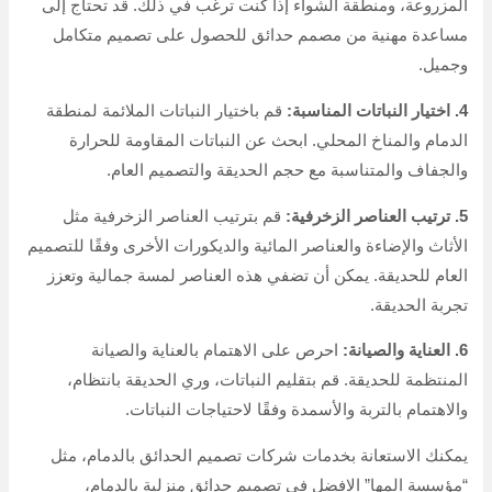
المزروعة، ومنطقة الشواء إذا كنت ترغب في ذلك. قد تحتاج إلى
مساعدة مهنية من مصمم حدائق للحصول على تصميم متكامل
وجميل.
4. اختيار النباتات المناسبة:
قم باختيار النباتات الملائمة لمنطقة
الدمام والمناخ المحلي. ابحث عن النباتات المقاومة للحرارة
والجفاف والمتناسبة مع حجم الحديقة والتصميم العام.
5. ترتيب العناصر الزخرفية:
قم بترتيب العناصر الزخرفية مثل
الأثاث والإضاءة والعناصر المائية والديكورات الأخرى وفقًا للتصميم
العام للحديقة. يمكن أن تضفي هذه العناصر لمسة جمالية وتعزز
تجربة الحديقة.
6. العناية والصيانة:
احرص على الاهتمام بالعناية والصيانة
المنتظمة للحديقة. قم بتقليم النباتات، وري الحديقة بانتظام،
والاهتمام بالتربة والأسمدة وفقًا لاحتياجات النباتات.
يمكنك الاستعانة بخدمات شركات تصميم الحدائق بالدمام، مثل
“مؤسسة المها” الافضل في تصميم حدائق منزلية بالدمام،