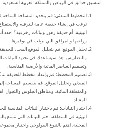
لتنسيق حدائق في الرياض والمملكة العربية السعودية، يم
التخطيط المبدئي: قم بتحديد المساحة المتاحة ل
ترغب في إنشاء حديقة عامة للترفيه والاستمتاع، 
البيئية، أم حديقة زهور ونباتات زخرفية؟ احدد أن
زراعتها والمرافق التي ترغب في توفيرها.
تحليل الموقع: قم بتحليل الموقع المحدد للحديقة،
والتضاريس. هذا سيساعدك في تحديد النباتات ال
وتصميم العناصر المائية والأرضية المناسبة.
تصميم المخطط: قم بإعداد مخطط للحديقة بناء
المبدئي وتحليل الموقع. قم بتقسيم المساحة إل
والمنطقة المائية، ومناطق الجلوس والتجول. ا
للمشاة.
اختيار النباتات: قم باختيار النباتات المناسبة لل
البيئية في المنطقة. اختر النباتات التي تتمتع ب
المحلية. اهتم بالتنوع البيولوجي واختيار مجموع