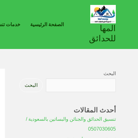
خطي
لى
لمحتوى
الصفحة الرئيسية
خدمات تنس
المها
للحدائق
البحث
البحث
أحدث المقالات
تنسيق الحدائق والجنائن والبساتين بالسعودية /
0507030605