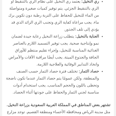
ري النخيل:
يعتمد ري النخيل على نظام الري بالتنقيط أو
الري بالتنقيط الجزئي. يتم توفير كميات صغيرة ومتواصلة
من الماء للنخيل للحفاظ على التربة رطبة دون تكوين برك
ماء. يجب مراعاة كفاية الري وتجنب الري الزائد الذي قد
يؤدي إلى تلف الجذور.
العناية بالنخيل:
يتطلب زراعة النخيل رعاية جيدة لضمان
نمو وإنتاجية صحية. يجب توفير التسميد اللازم بالعناصر
الغذائية المناسبة للنخيل، وإجراء تقليم منتظم للأوراق
الجافة والجذوع الميتة. يجب أيضًا مراقبة الآفات والأمراض
واتخاذ التدابير الوقائية والعلاجية اللازمة.
حصاد الثمار:
تختلف فترة حصاد الثمار حسب الصنف
والمنطقة، ولكن عمومًا يتم حصاد الثمار عندما تكون ناضجة
وتحظى باللون والحجم المناسب. يجب استخدام أدوات
مناسبة لجني الثمار والحفاظ على جودتها أثناء الحصاد.
تشتهر بعض المناطق في المملكة العربية السعودية بزراعة النخيل
،
مثل مدينة الرياض ومحافظة الأحساء ومنطقة القصيم. توجد مزارع