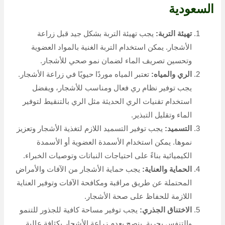
السعودية
تهيئة التربة:
يجب تهيئة التربة بشكل جيد قبل زراعة
الأشجار. يمكن استخدام التربة الغنية بالمواد العضوية
وتحسين تصريف الماء لضمان نمو صحي للأشجار.
الري والمياه:
تعتبر المياه موردًا حيويًا في زراعة الأشجار.
يجب توفير نظام ري فعال ومناسب للأشجار، ويفضل
استخدام تقنيات الري الحديثة مثل الري بالتنقيط لتوفير
الماء وتقليل التبذير.
التسميد:
يجب توفير التسميد اللازم لتغذية الأشجار وتعزيز
نموها. يمكن استخدام الأسمدة العضوية أو الأسمدة
الكيميائية بناءً على احتياجات النباتات وتوصيات الخبراء.
الحماية والعناية:
يجب حماية الأشجار من الآفات والأمراض
المحتملة عن طريق مراقبة ومكافحة الآفات وتوفير العناية
اللازمة للحفاظ على صحة الأشجار.
الاختناق الجذري:
يجب توفير مساحة كافية للجذور للتنمو
والتنفس بحرية. ينصح بعدم زراعة الأشجار بكثافة عالية